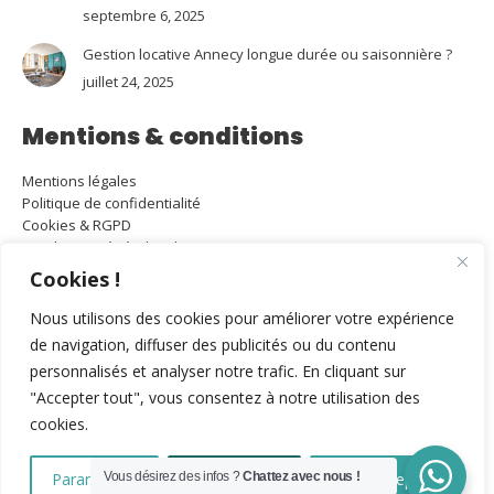
septembre 6, 2025
Gestion locative Annecy longue durée ou saisonnière ?
juillet 24, 2025
Mentions & conditions
Mentions légales
Politique de confidentialité
Cookies & RGPD
Conditions générales de vente
Attestation RC Pro et Garantie financière Gestion / Transaction
Cookies !
Carte Immobilière Gestion / Transaction
Barême d'honoraires
Nous utilisons des cookies pour améliorer votre expérience
Réalisé par Ma Petite Com'
de navigation, diffuser des publicités ou du contenu
personnalisés et analyser notre trafic. En cliquant sur
"Accepter tout", vous consentez à notre utilisation des
cookies.
Paramétres
Vous désirez des infos ?
Tout refuser
Chattez avec nous !
Tout accepter