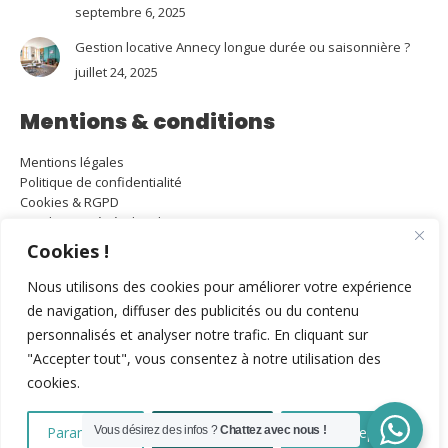
septembre 6, 2025
Gestion locative Annecy longue durée ou saisonnière ?
juillet 24, 2025
Mentions & conditions
Mentions légales
Politique de confidentialité
Cookies & RGPD
Conditions générales de vente
Attestation RC Pro et Garantie financière Gestion / Transaction
Cookies !
Carte Immobilière Gestion / Transaction
Barême d'honoraires
Nous utilisons des cookies pour améliorer votre expérience
Réalisé par Ma Petite Com'
de navigation, diffuser des publicités ou du contenu
personnalisés et analyser notre trafic. En cliquant sur
"Accepter tout", vous consentez à notre utilisation des
cookies.
Paramétres
Vous désirez des infos ?
Tout refuser
Chattez avec nous !
Tout accepter